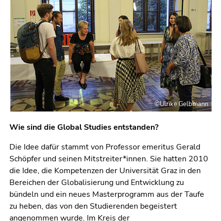
4)
Zu
den
Zusatzinformationen
(Zugriffstaste
5)
Zu
den
Seiteneinstellungen
©Ulrike Gelbmann
(Benutzer/Sprache)
(Zugriffstaste
Wie sind die Global Studies entstanden?
8)
Zur
Die Idee dafür stammt von Professor emeritus Gerald
Suche
Schöpfer und seinen Mitstreiter*innen. Sie hatten 2010
(Zugriffstaste
die Idee, die Kompetenzen der Universität Graz in den
9)
Bereichen der Globalisierung und Entwicklung zu
bündeln und ein neues Masterprogramm aus der Taufe
Ende
zu heben, das von den Studierenden begeistert
dieses
angenommen wurde. Im Kreis der