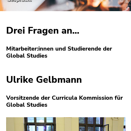
bestätigen
Sie diesen
Link.
Beginn
Drei Fragen an...
Zum
des
Inhalt
Seitenbereichs:
(Zugriffstaste
Mitarbeiter:innen und Studierende der
Seitenbereiche:
1)
Global Studies
Zur
Positionsanzeige
(Zugriffstaste
Ulrike Gelbmann
2)
Zur
Hauptnavigation
Vorsitzende der Curricula Kommission für
(Zugriffstaste
Global Studies
3)
Zur
Unternavigation
(Zugriffstaste